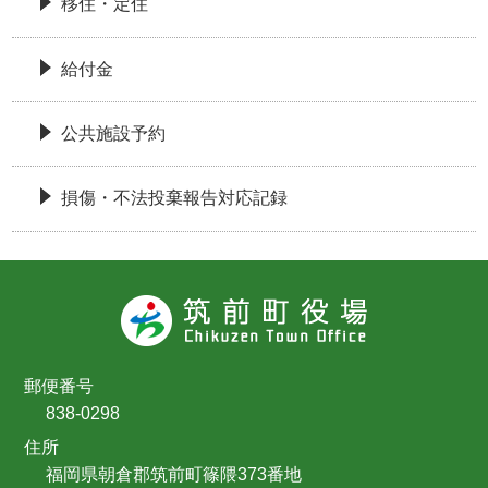
移住・定住
給付金
公共施設予約
損傷・不法投棄報告対応記録
郵便番号
838-0298
住所
福岡県朝倉郡筑前町篠隈373番地