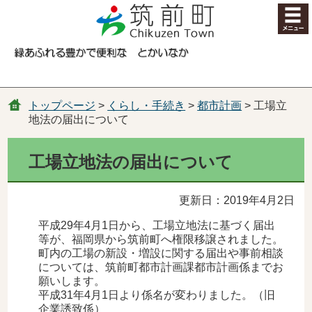
コンテンツにジャンプ
トップページ
>
くらし・手続き
>
都市計画
> 工場立
地法の届出について
工場立地法の届出について
更新日：2019年4月2日
平成29年4月1日から、工場立地法に基づく届出
等が、福岡県から筑前町へ権限移譲されました。
町内の工場の新設・増設に関する届出や事前相談
については、筑前町都市計画課都市計画係までお
願いします。
平成31年4月1日より係名が変わりました。（旧
企業誘致係）