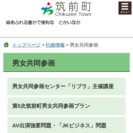
コンテンツにジャンプ
トップページ
>
行政情報
> 男女共同参画
男女共同参画
男女共同参画センター「リブラ」主催講座
第5次筑前町男女共同参画プラン
AV出演強要問題・「JKビジネス」問題