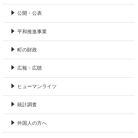
公開・公表
平和推進事業
町の財政
広報・広聴
ヒューマンライツ
統計調査
外国人の方へ