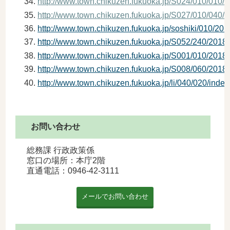
http://www.town.chikuzen.fukuoka.jp/S024/010/010
http://www.town.chikuzen.fukuoka.jp/S027/010/040
http://www.town.chikuzen.fukuoka.jp/soshiki/010/2
http://www.town.chikuzen.fukuoka.jp/S052/240/201
http://www.town.chikuzen.fukuoka.jp/S001/010/201
http://www.town.chikuzen.fukuoka.jp/S008/060/201
http://www.town.chikuzen.fukuoka.jp/li/040/020/index
お問い合わせ
総務課 行政政策係
窓口の場所：本庁2階
直通電話：0946-42-3111