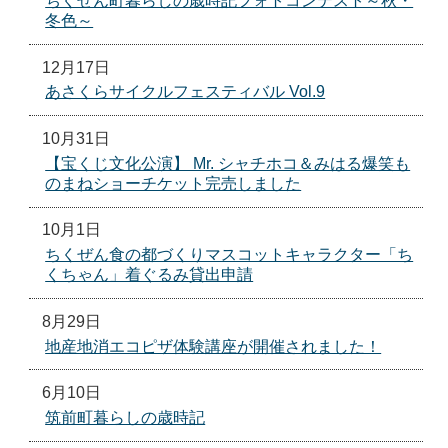
ちくぜん町暮らしの歳時記フォトコンテスト～秋・
冬色～
12月17日
あさくらサイクルフェスティバル Vol.9
10月31日
【宝くじ文化公演】 Mr. シャチホコ＆みはる爆笑も
のまねショーチケット完売しました
10月1日
ちくぜん食の都づくりマスコットキャラクター「ち
くちゃん」着ぐるみ貸出申請
8月29日
地産地消エコピザ体験講座が開催されました！
6月10日
筑前町暮らしの歳時記