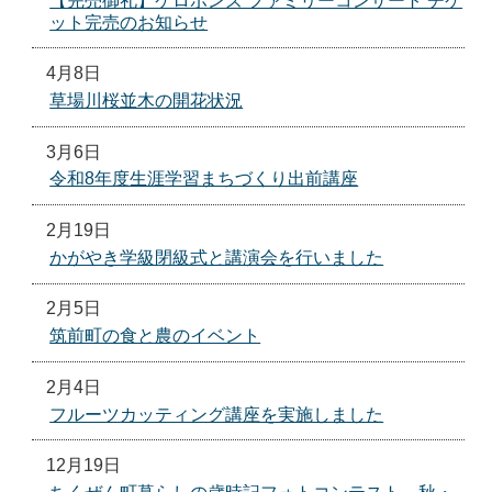
【完売御礼】ケロポンズ ファミリーコンサート チケ
ット完売のお知らせ
4月8日
草場川桜並木の開花状況
3月6日
令和8年度生涯学習まちづくり出前講座
2月19日
かがやき学級閉級式と講演会を行いました
2月5日
筑前町の食と農のイベント
2月4日
フルーツカッティング講座を実施しました
12月19日