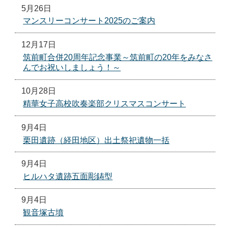
5月26日
マンスリーコンサート2025のご案内
12月17日
筑前町合併20周年記念事業～筑前町の20年をみなさ
んでお祝いしましょう！～
10月28日
精華女子高校吹奏楽部クリスマスコンサート
9月4日
栗田遺跡（経田地区）出土祭祀遺物一括
9月4日
ヒルハタ遺跡五面彫鋳型
9月4日
観音塚古墳