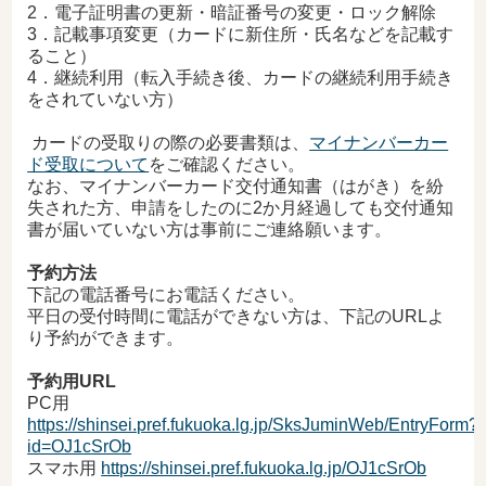
2．電子証明書の更新・暗証番号の変更・ロック解除
3．記載事項変更（カードに新住所・氏名などを記載す
ること）
4．継続利用（転入手続き後、カードの継続利用手続き
をされていない方）
カードの受取りの際の必要書類は、
マイナンバーカー
ド受取について
をご確認ください。
なお、マイナンバーカード交付通知書（はがき）を紛
失された方、申請をしたのに2か月経過しても交付通知
書が届いていない方は事前にご連絡願います。
予約方法
下記の電話番号にお電話
ください。
平日の受付時間に電話ができない方は、下記の
URL
よ
り予約ができます。
予約用URL
PC
用
https://shinsei.pref.fukuoka.lg.jp/SksJuminWeb/EntryForm?
id=OJ1cSrOb
スマホ用
https://shinsei.pref.fukuoka.lg.jp/OJ1cSrOb