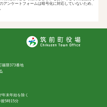
のアンケートフォームは暗号化に対応していないため、
。
篠隈373番地
る
び年末年始を除く
後5時15分