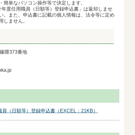
・簡単なパソコン操作等で決定します。
計年度任用職員（日額等）登録申込書」は
返却しませ
い。また、申込書に記載の個人情報
は、法令等に定め
用しません。
町篠隈373番地
oka.jp
員（日額等）登録申込書（EXCEL：21KB）