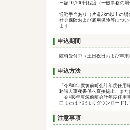
日額10
,100
円程度（一般事務の場
通勤手当あり（片道2km以上の場
社会保険および雇用保険等につい
ます。
申込期間
随時受付中（土日祝日および年末年
申込方法
「令和8年度筑前町会計年度任用
務課人事秘書係へ直接提出、また
「令和8年度筑前町会計年度任用
口または下記よりダウンロードし
注意事項