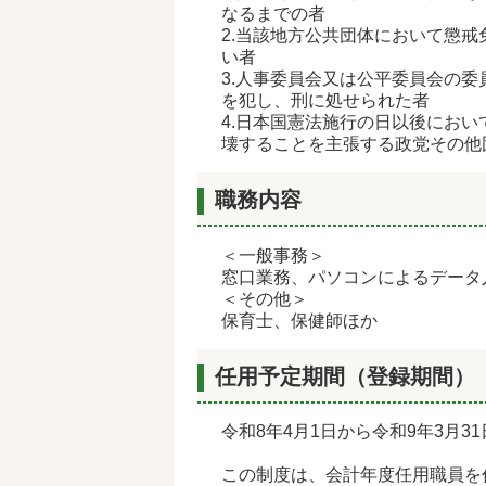
なるまでの者
2.当該地方公共団体において懲
い者
3.人事委員会又は公平委員会の委
を犯し、刑に処せられた者
4.日本国憲法施行の日以後にお
壊することを主張する政党その他
職務内容
＜一般事務＞
窓口業務、パソコンによるデータ
＜その他＞
保育士、保健師ほか
任用予定期間（登録期間）
令和8年4月1日から令和9年3月3
この制度は、会計年度任用職員を