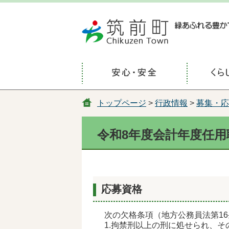
トップページ
>
行政情報
>
募集・応
令和8年度会計年度任
応募資格
次の欠格条項（地方公務員法第1
1.拘禁刑以上の刑に処せられ、