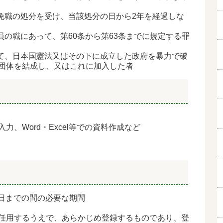
戒免職の処分を受け、当該処分の日から2年を経過しな
員の職にあって、第60条から第63条までに規定する罪
いて、日本国憲法又はその下に成立した政府を暴力で破
団体を結成し、又はこれに加入した者
入力、
Word
・
Excel
等での資料作成など
1日までの間の必要な期間
任用するうえで、あらかじめ登録するもので
あり、登