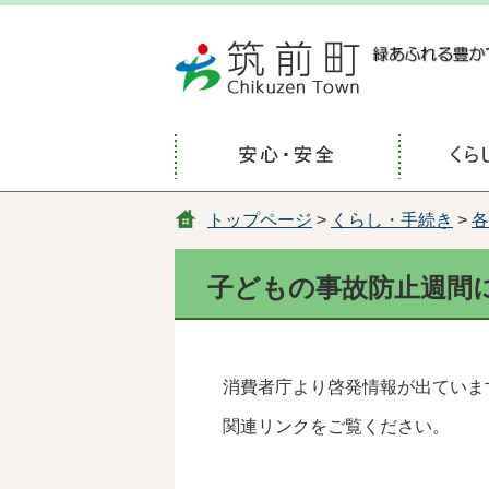
トップページ
>
くらし・手続き
>
各
子どもの事故防止週間
消費者庁より啓発情報が出ていま
関連リンクをご覧ください。